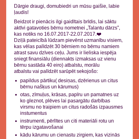
Dārgie draugi, domubiedri un mūsu gaišie, labie
ļaudis!
Beidzot ir pienācis ilgi gaidītais brīdis, lai sāktu
aktīvi gatavoties bērnu nometnei „Talantu dārzs”,
kas notiks no 16.07.2017-22.07.2017.
❤️
Dziļā pateicībā lūdzam pievērst uzmanību visiem,
kas vēlas palīdzēt 30 bērniem no bērnu namiem
atrast savu dzīves ceļu. Jums ir lieliska iespēja
sniegt finansiālu (diennakts izmaksas uz vienu
bērnu sastāda 40 eiro) atbalstu, morālu
atbalstu vai palīdzēt sarūpēt sekojošo:
papildus pārtiku( desiņas, dzērienus un citus
bērnu našķus un kārumus)
otas, zīmuļus, krāsas, papīru un pamatnes uz
ko gleznot, plēves lai pasargātu darbības
virsmu no traipiem un citus radošās izpausmes
instumentus
instrumenti, pērlītes un citi materiāli rotu un
tērpu izgatavošanai
kādu kārumu un cienastu zirgiem, kas vizinās