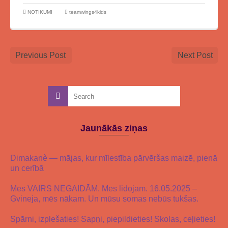
NOTIKUMI
teamwings4kids
Previous Post
Next Post
Jaunākās ziņas
Dimakanè — mājas, kur mīlestība pārvēršas maizē, pienā
un cerībā
Mēs VAIRS NEGAIDĀM. Mēs lidojam. 16.05.2025 –
Gvineja, mēs nākam. Un mūsu somas nebūs tukšas.
Spārni, izplešaties! Sapņi, piepildieties! Skolas, ceļieties!