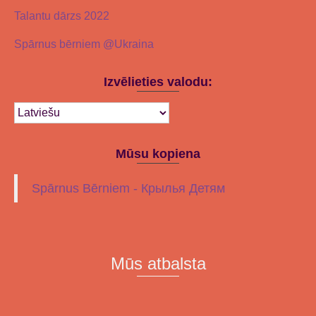
Talantu dārzs 2022
Spārnus bērniem @Ukraina
Izvēlieties valodu:
Mūsu kopiena
Spārnus Bērniem - Крылья Детям
Mūs atbalsta