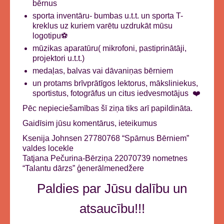
bērnus
sporta inventāru- bumbas u.t.t. un sporta T-
kreklus uz kuriem varētu uzdrukāt mūsu
logotipu
⚽️
mūzikas aparatūru( mikrofoni, pastiprinātāji,
projektori u.t.t.)
medaļas, balvas vai dāvaniņas bērniem
un protams brīvprātīgos lektorus, māksliniekus,
sportistus, fotogrāfus un citus iedvesmotājus
❤️
Pēc nepieciešamības šī ziņa tiks arī papildināta.
Gaidīsim jūsu komentārus, ieteikumus
Ksenija Johnsen 27780768 “Spārnus Bērniem”
valdes locekle
Tatjana Pečurina-Bērziņa 22070739 nometnes
“Talantu dārzs” ģenerālmenedžere
Paldies par Jūsu dalību un
atsaucību!!!