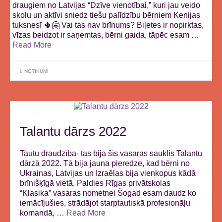
draugiem no Latvijas “Dzīve vienotībai,” kuri jau veido
skolu un aktīvi sniedz tiešu palīdzību bērniem Kenijas
tuksnesī 🌵🤗 Vai tas nav brīnums? Biļetes ir nopirktas,
vīzas beidzot ir saņemtas, bērni gaida, tāpēc esam …
Read More
NOTIKUMI
Talantu dārzs 2022
Tautu draudzība- tas bija šīs vasaras sauklis Talantu
dārzā 2022. Tā bija jauna pieredze, kad bērni no
Ukrainas, Latvijas un Izraēlas bija vienkopus kādā
brīnišķīgā vietā. Paldies Rīgas privātskolas
“Klasika” vasaras nometnei Šogad esam daudz ko
iemācījušies, strādājot starptautiskā profesionāļu
komandā, …
Read More