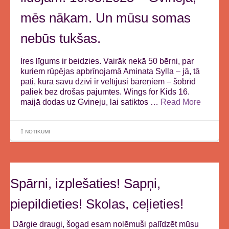
mēs nākam. Un mūsu somas
nebūs tukšas.
Īres līgums ir beidzies. Vairāk nekā 50 bērni, par
kuriem rūpējas apbrīnojamā Aminata Sylla – jā, tā
pati, kura savu dzīvi ir veltījusi bāreņiem – šobrīd
paliek bez drošas pajumtes. Wings for Kids 16.
maijā dodas uz Gvineju, lai satiktos …
Read More
NOTIKUMI
Spārni, izplešaties! Sapņi,
piepildieties! Skolas, ceļieties!
Dārgie draugi, šogad esam nolēmuši palīdzēt mūsu