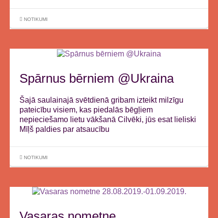
NOTIKUMI
Spārnus bērniem @Ukraina
Šajā saulainajā svētdienā gribam izteikt milzīgu
pateicību visiem, kas piedalās bēgļiem
nepieciešamo lietu vākšanā Cilvēki, jūs esat lieliski
Mīļš paldies par atsaucību
NOTIKUMI
Vasaras nometne