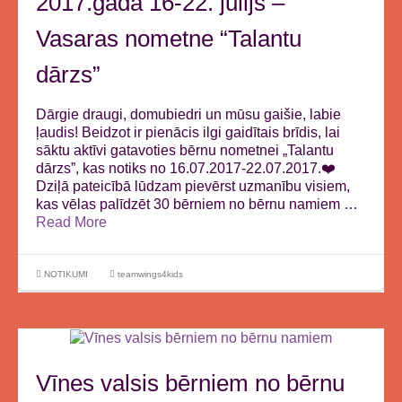
2017.gada 16-22. jūlijs –
Vasaras nometne “Talantu
dārzs”
Dārgie draugi, domubiedri un mūsu gaišie, labie
ļaudis! Beidzot ir pienācis ilgi gaidītais brīdis, lai
sāktu aktīvi gatavoties bērnu nometnei „Talantu
dārzs”, kas notiks no 16.07.2017-22.07.2017.❤️
Dziļā pateicībā lūdzam pievērst uzmanību visiem,
kas vēlas palīdzēt 30 bērniem no bērnu namiem …
Read More
NOTIKUMI
teamwings4kids
Vīnes valsis bērniem no bērnu