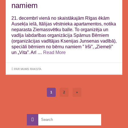
namiem
21. decembrī vienā no skaistākajām Rīgas ēkām
Ausekļa ielā, Itālijas vēstnieka apartamentos, notika
neparasta Ziemassvētku balle. To organizēja un
vadīja labdarības organizācija Spārnus Bērniem
(organizācijas vadītājas Ksenijas Junsenas vadībā),
speciāli bērniem no bērnu namiem ” Irši”, „Ziemeļi”
un „Vita”. Arī …
Read More
PAR MUMS RAKSTA
1
2
»