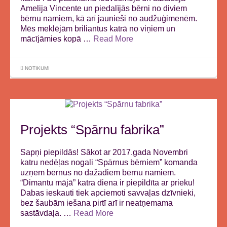
Amelija Vincente un piedalījās bērni no diviem
bērnu namiem, kā arī jaunieši no audžuģimenēm.
Mēs meklējām briliantus katrā no viņiem un
mācījāmies kopā …
Read More
NOTIKUMI
Projekts “Spārnu fabrika”
Sapņi piepildās! Sākot ar 2017.gada Novembri
katru nedēļas nogali “Spārnus bērniem” komanda
uzņem bērnus no dažādiem bērnu namiem.
“Dimantu mājā” katra diena ir piepildīta ar prieku!
Dabas ieskauti tiek apciemoti savvaļas dzīvnieki,
bez šaubām iešana pirtī arī ir neatņemama
sastāvdaļa. …
Read More