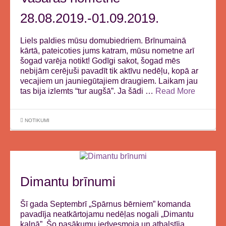
28.08.2019.-01.09.2019.
Liels paldies mūsu domubiedriem. Brīnumainā
kārtā, pateicoties jums katram, mūsu nometne arī
šogad varēja notikt! Godīgi sakot, šogad mēs
nebijām cerējuši pavadīt tik aktīvu nedēļu, kopā ar
vecajiem un jauniegūtajiem draugiem. Laikam jau
tas bija izlemts “tur augšā”. Ja šādi …
Read More
NOTIKUMI
Dimantu brīnumi
Šī gada Septembrī „Spārnus bērniem” komanda
pavadīja neatkārtojamu nedēļas nogali „Dimantu
kalnā”. Šo pasākumu iedvesmoja un atbalstīja