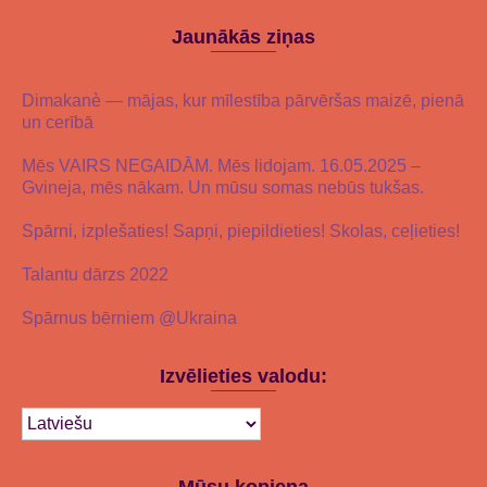
Jaunākās ziņas
Dimakanè — mājas, kur mīlestība pārvēršas maizē, pienā
un cerībā
Mēs VAIRS NEGAIDĀM. Mēs lidojam. 16.05.2025 –
Gvineja, mēs nākam. Un mūsu somas nebūs tukšas.
Spārni, izplešaties! Sapņi, piepildieties! Skolas, ceļieties!
Talantu dārzs 2022
Spārnus bērniem @Ukraina
Izvēlieties valodu:
Mūsu kopiena