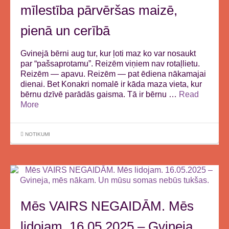
mīlestība pārvēršas maizē,
pienā un cerībā
Gvinejā bērni aug tur, kur ļoti maz ko var nosaukt
par “pašsaprotamu”. Reizēm viņiem nav rotaļlietu.
Reizēm — apavu. Reizēm — pat ēdiena nākamajai
dienai. Bet Konakri nomalē ir kāda maza vieta, kur
bērnu dzīvē parādās gaisma. Tā ir bērnu …
Read
More
NOTIKUMI
Mēs VAIRS NEGAIDĀM. Mēs
lidojam. 16.05.2025 – Gvineja,