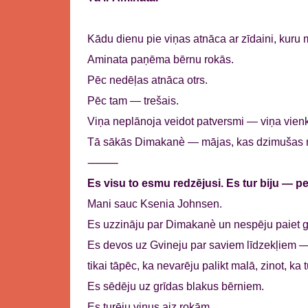
Kādu dienu pie viņas atnāca ar zīdaini, kuru 
Aminata paņēma bērnu rokās.
Pēc nedēļas atnāca otrs.
Pēc tam — trešais.
Viņa neplānoja veidot patversmi — viņa vienk
Tā sākās Dimakanè — mājas, kas dzimušas no
⸻
Es visu to esmu redzējusi. Es tur biju — pe
Mani sauc Ksenia Johnsen.
Es uzzināju par Dimakanè un nespēju paiet 
Es devos uz Gvineju par saviem līdzekļiem 
tikai tāpēc, ka nevarēju palikt malā, zinot, ka 
Es sēdēju uz grīdas blakus bērniem.
Es turēju viņus aiz rokām.