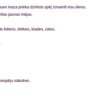
sam maza prieka dzirksts spēj izmainīt visu dienu.
eltas jaunas mājas.
ts ēdiens, drēbes, klades, zāles.
.
iespēju nākotnei.