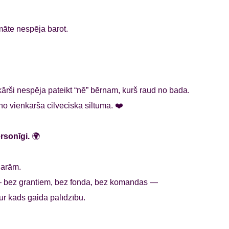
māte nespēja barot.
ārši nespēja pateikt “nē” bērnam, kurš raud no bada.
 vienkārša cilvēciska siltuma. ❤️
rsonīgi.
🌍
garām.
— bez grantiem, bez fonda, bez komandas —
tur kāds gaida palīdzību.