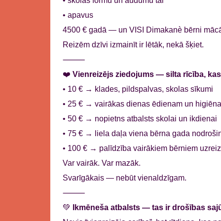
• skolas formu un audumu tai
• apavus
4500 € gadā — un VISI Dimakanè bērni mācā
Reizēm dzīvi izmainīt ir lētāk, nekā šķiet.
⸻
❤️
Vienreizējs ziedojums — silta rīcība, ka
• 10 € → klades, pildspalvas, skolas sīkumi
• 25 € → vairākas dienas ēdienam un higiēna
• 50 € → nopietns atbalsts skolai un ikdienai
• 75 € → liela daļa viena bērna gada nodroš
• 100 € → palīdzība vairākiem bērniem uzreiz
Var vairāk. Var mazāk.
Svarīgākais — nebūt vienaldzīgam.
⸻
💚
Ikmēneša atbalsts — tas ir drošības saj