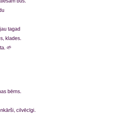
patiešām būs.
du
 jau tagad
s, klades.
ta. 🌱
ņas bērns.
kārši, cilvēcīgi.