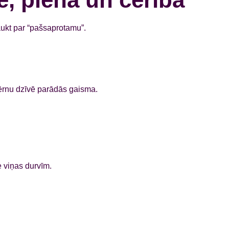
saukt par “pašsaprotamu”.
bērnu dzīvē parādās gaisma.
e viņas durvīm.