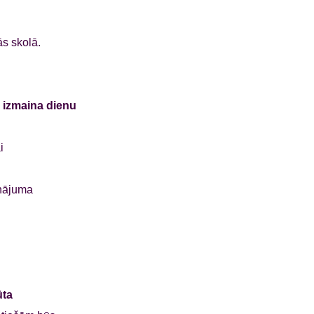
s skolā.
s izmaina dienu
i
inājuma
ūta