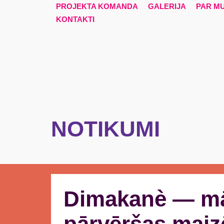
PROJEKTA KOMANDA
GALERIJA
PAR M
KONTAKTI
NOTIKUMI
Dimakanè — māj
pārvēršas maizē