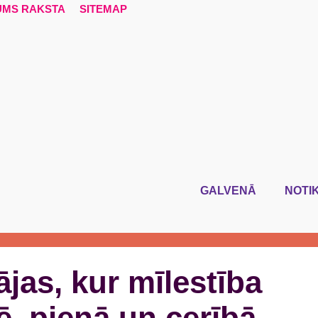
UMS RAKSTA
SITEMAP
GALVENĀ
NOTI
as, kur mīlestība
, pienā un cerībā