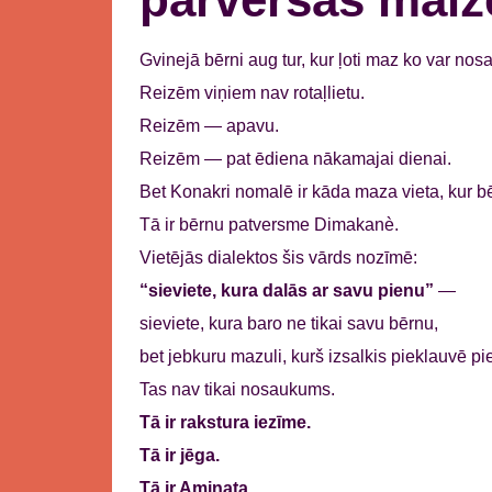
Gvinejā bērni aug tur, kur ļoti maz ko var no
Reizēm viņiem nav rotaļlietu.
Reizēm — apavu.
Reizēm — pat ēdiena nākamajai dienai.
Bet Konakri nomalē ir kāda maza vieta, kur 
Tā ir bērnu patversme Dimakanè.
Vietējās dialektos šis vārds nozīmē:
“sieviete, kura dalās ar savu pienu”
—
sieviete, kura baro ne tikai savu bērnu,
bet jebkuru mazuli, kurš izsalkis pieklauvē pi
Tas nav tikai nosaukums.
Tā ir rakstura iezīme.
Tā ir jēga.
Tā ir Aminata.