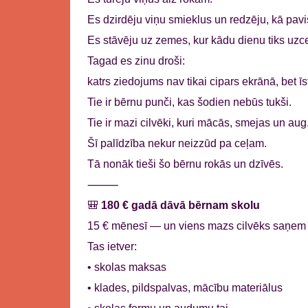
Es dzirdēju viņu smieklus un redzēju, kā pavi
Es stāvēju uz zemes, kur kādu dienu tiks uzc
Tagad es zinu droši:
katrs ziedojums nav tikai cipars ekrānā, bet īs
Tie ir bērnu punči, kas šodien nebūs tukši.
Tie ir mazi cilvēki, kuri mācās, smejas un aug
Šī palīdzība nekur neizzūd pa ceļam.
Tā nonāk tieši šo bērnu rokās un dzīvēs.
⸻
🎒
180 € gadā dāvā bērnam skolu
15 € mēnesī — un viens mazs cilvēks saņem 
Tas ietver:
• skolas maksas
• klades, pildspalvas, mācību materiālus