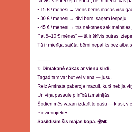
Nevis “vienreizēja cerība”, bet rītdiena, kas 
• 15 € / mēnesī → viens bērns mācās visu ga
• 30 € / mēnesī → divi bērni saņem iespēju
• 45 € / mēnesī → trīs nākotnes sāk mainīties
Pat 5–10 € mēnesī — tā ir šķīvis putras, ziepe
Tā ir mierīga sajūta: bērni nepaliks bez atbals
⸻
✨
Dimakanè sākās ar vienu sirdi.
Tagad tam var būt vēl viena — jūsu.
Reiz Aminata pabarojа mazuli, kurš nebija vi
Un viņa pasaule pilnībā izmainījās.
Šodien mēs varam izdarīt to pašu — klusi, vien
Pievienojieties.
Sasildīsim šīs mājas kopā.
🌍🕊️