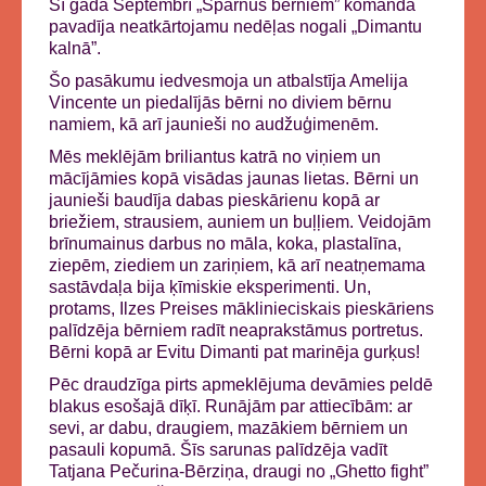
Šī gada Septembrī „Spārnus bērniem” komanda
pavadīja neatkārtojamu nedēļas nogali „Dimantu
kalnā”.
Šo pasākumu iedvesmoja un atbalstīja Amelija
Vincente un piedalījās bērni no diviem bērnu
namiem, kā arī jaunieši no audžuģimenēm.
Mēs meklējām briliantus katrā no viņiem un
mācījāmies kopā visādas jaunas lietas. Bērni un
jaunieši baudīja dabas pieskārienu kopā ar
briežiem, strausiem, auniem un buļļiem. Veidojām
brīnumainus darbus no māla, koka, plastalīna,
ziepēm, ziediem un zariņiem, kā arī neatņemama
sastāvdaļa bija ķīmiskie eksperimenti. Un,
protams, Ilzes Preises māklinieciskais pieskāriens
palīdzēja bērniem radīt neaprakstāmus portretus.
Bērni kopā ar Evitu Dimanti pat marinēja gurķus!
Pēc draudzīga pirts apmeklējuma devāmies peldē
blakus esošajā dīķī. Runājām par attiecībām: ar
sevi, ar dabu, draugiem, mazākiem bērniem un
pasauli kopumā. Šīs sarunas palīdzēja vadīt
Tatjana Pečurina-Bērziņa, draugi no „Ghetto fight”