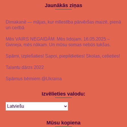
Jaunākās ziņas
Dimakanè — mājas, kur mīlestība pārvēršas maizē, pienā
un cerībā
Mēs VAIRS NEGAIDĀM. Mēs lidojam. 16.05.2025 –
Gvineja, mēs nākam. Un mūsu somas nebūs tukšas.
Spārni, izplešaties! Sapņi, piepildieties! Skolas, ceļieties!
Talantu dārzs 2022
Spārnus bērniem @Ukraina
Izvēlieties valodu:
Mūsu kopiena