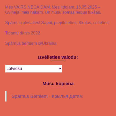
Mēs VAIRS NEGAIDĀM. Mēs lidojam. 16.05.2025 –
Gvineja, mēs nākam. Un mūsu somas nebūs tukšas.
Spārni, izplešaties! Sapņi, piepildieties! Skolas, ceļieties!
Talantu dārzs 2022
Spārnus bērniem @Ukraina
Izvēlieties valodu:
Mūsu kopiena
Spārnus Bērniem - Крылья Детям