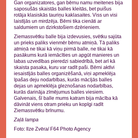
Gan organizatores, gan bērnu namu meitenes bija
saposušās skaistās balles kleitās, bet puišus
rotāja klasiskās tauriņu kaklasaites. Viss un visi
laistījās un mirdzēja. Bērni tika cienāti ar
saldumiem un dzirkstošiem dzērieniem.
Ziemassvētku balle bija izdevusies, svētku sajūta
un prieks paliks vienmēr bērnu atmiņā. Tā paliks
atmiņā ne tikai kā viņu pirmā balle, ne tikai kā
pasākums kurā iemācīties un apgūt manieres un
labas uzvedības pieredzi sabiedrībā, bet arī kā
skaista pasaka, kuru var radīt paši. Bērni aktīvi
iesaistījās balles organizēšanā, viņi apmeklēja
īpašas deju nodarbības, kurās mācījās balles
dejas un apmeklēja gleznošanas nodarbības,
kurās darināja zīmējumus balles viesiem.
Galvenais, šī balle mums katram bija mācība kā
dāvināt viens otram prieku un kopīgi radīt
Ziemassvētku brīnumu.
Zaļā lampa
Foto: Ilze Zvēra/ F64 Photo Agency