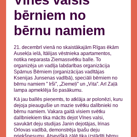
bērniem no
bērnu namiem
21. decembrī vienā no skaistākajām Rīgas ēkām
Ausekļa ielā, Itālijas vēstnieka apartamentos,
notika neparasta Ziemassvētku balle. To
organizēja un vadīja labdarības organizācija
Spārnus Bērniem (organizācijas vadītājas
Ksenijas Junsenas vadībā), speciāli bērniem no
bērnu namiem ” Irši”, „Ziemeļi” un „Vita”. Arī Zaļā
lampa apmeklēja šo pasākumu.
Kā jau ballēs pieņemts, to atklāja ar polonēzi, kuru
dejoja pieaugušie un mazie svētku dalībnieki no
bērnu namiem. Vakara gaitā visiem svētku
dalībniekiem tika mācīts dejot Vīnes valsi,
savukārt deju studijas Janin dejotājas, Irinas
Orlovas vadībā, demonstrēja īpašu deju
priekšnesumu. Atsevišķā zālē tika izstādīti bērnu