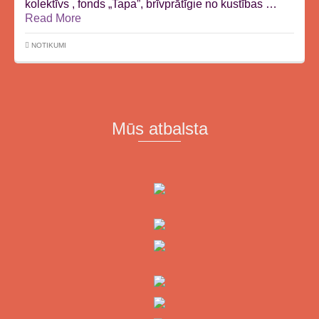
kolektīvs , fonds „Tapa”, brīvprātīgie no kustības …
Read More
NOTIKUMI
Mūs atbalsta