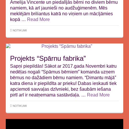
Amelija Vincente un piedalījās bērni no diviem bērnu
namiem, kā arī jaunieši no audžuģimenēm. Mēs
meklējām briliantus katrā no viņiem un mācījāmies
kopā …
Read More
NOTIKUMI
Projekts “Spārnu fabrika”
Sapņi piepildās! Sākot ar 2017.gada Novembri katru
nedēļas nogali “Spārnus bērniem” komanda uzņem
bērnus no dažādiem bērnu namiem. “Dimantu mājā”
katra diena ir piepildīta ar prieku! Dabas ieskauti tiek
apciemoti savvaļas dzīvnieki, bez šaubām iešana
pirtī arī ir neatņemama sastāvdaļa. …
Read More
NOTIKUMI