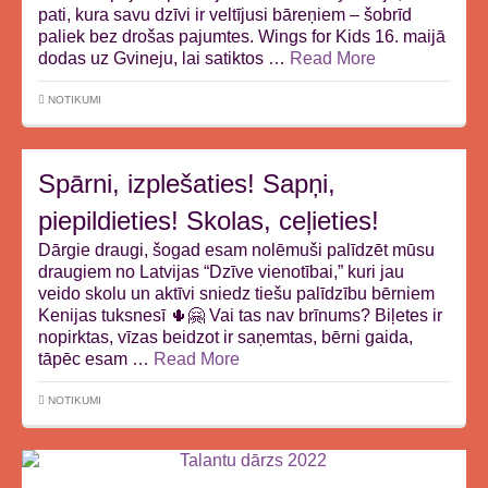
pati, kura savu dzīvi ir veltījusi bāreņiem – šobrīd
paliek bez drošas pajumtes. Wings for Kids 16. maijā
dodas uz Gvineju, lai satiktos …
Read More
NOTIKUMI
Spārni, izplešaties! Sapņi,
piepildieties! Skolas, ceļieties!
Dārgie draugi, šogad esam nolēmuši palīdzēt mūsu
draugiem no Latvijas “Dzīve vienotībai,” kuri jau
veido skolu un aktīvi sniedz tiešu palīdzību bērniem
Kenijas tuksnesī 🌵🤗 Vai tas nav brīnums? Biļetes ir
nopirktas, vīzas beidzot ir saņemtas, bērni gaida,
tāpēc esam …
Read More
NOTIKUMI