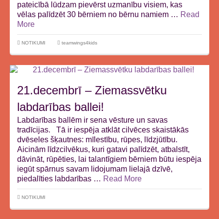
pateicībā lūdzam pievērst uzmanību visiem, kas
vēlas palīdzēt 30 bērniem no bērnu namiem …
Read
More
NOTIKUMI
teamwings4kids
21.decembrī – Ziemassvētku
labdarības ballei!
Labdarības ballēm ir sena vēsture un savas
tradīcijas. Tā ir iespēja atklāt cilvēces skaistākās
dvēseles šķautnes: mīlestību, rūpes, līdzjūtību.
Aicinām līdzcilvēkus, kuri gatavi palīdzēt, atbalstīt,
dāvināt, rūpēties, lai talantīgiem bērniem būtu iespēja
iegūt spārnus savam lidojumam lielajā dzīvē,
piedalīties labdarības …
Read More
NOTIKUMI