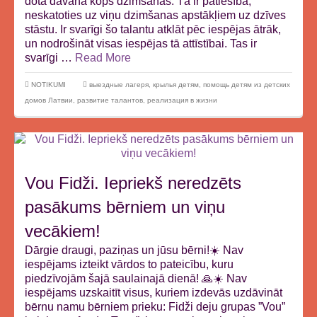
dota dāvana kopš dzimšanas. Tā ir patiesība,
neskatoties uz viņu dzimšanas apstākļiem uz dzīves
stāstu. Ir svarīgi šo talantu atklāt pēc iespējas ātrāk,
un nodrošināt visas iespējas tā attīstībai. Tas ir
svarīgi …
Read More
NOTIKUMI
выездные лагеря
,
крылья детям
,
помощь детям из детских
домов Латвии
,
развитие талантов
,
реализация в жизни
Vou Fidži. Iepriekš neredzēts
pasākums bērniem un viņu
vecākiem!
Dārgie draugi, paziņas un jūsu bērni!☀️ Nav
iespējams izteikt vārdos to pateicību, kuru
piedzīvojām šajā saulainajā dienā! 🙏☀️ Nav
iespējams uzskaitīt visus, kuriem izdevās uzdāvināt
bērnu namu bērniem prieku: Fidži deju grupas ”Vou”