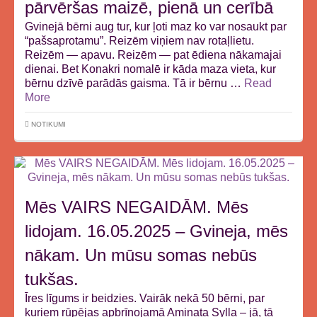
pārvēršas maizē, pienā un cerībā
Gvinejā bērni aug tur, kur ļoti maz ko var nosaukt par
“pašsaprotamu”. Reizēm viņiem nav rotaļlietu.
Reizēm — apavu. Reizēm — pat ēdiena nākamajai
dienai. Bet Konakri nomalē ir kāda maza vieta, kur
bērnu dzīvē parādās gaisma. Tā ir bērnu …
Read
More
NOTIKUMI
Mēs VAIRS NEGAIDĀM. Mēs
lidojam. 16.05.2025 – Gvineja, mēs
nākam. Un mūsu somas nebūs
tukšas.
Īres līgums ir beidzies. Vairāk nekā 50 bērni, par
kuriem rūpējas apbrīnojamā Aminata Sylla – jā, tā