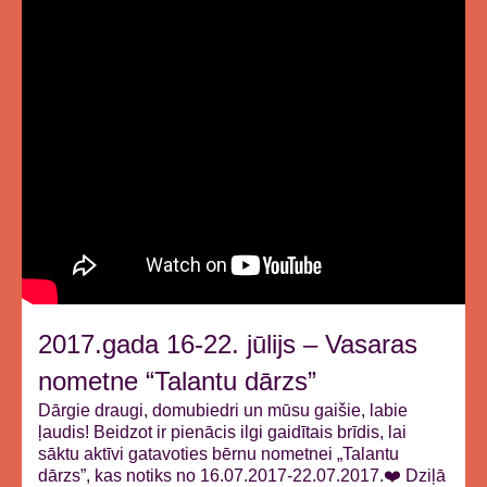
2017.gada 16-22. jūlijs – Vasaras
nometne “Talantu dārzs”
Dārgie draugi, domubiedri un mūsu gaišie, labie
ļaudis! Beidzot ir pienācis ilgi gaidītais brīdis, lai
sāktu aktīvi gatavoties bērnu nometnei „Talantu
dārzs”, kas notiks no 16.07.2017-22.07.2017.❤️ Dziļā