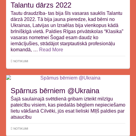
Talantu dārzs 2022
Tautu draudzība- tas bija šīs vasaras sauklis Talantu
dārzā 2022. Tā bija jauna pieredze, kad bērni no
Ukrainas, Latvijas un Izraēlas bija vienkopus kādā
brīnišķīgā vietā. Paldies Rīgas privātskolas “Klasika”
vasaras nometnei Šogad esam daudz ko
iemācījušies, strādājot starptautiskā profesionāļu
komandā, …
Read More
NOTIKUMI
Spārnus bērniem @Ukraina
Šajā saulainajā svētdienā gribam izteikt milzīgu
pateicību visiem, kas piedalās bēgļiem nepieciešamo
lietu vākšanā Cilvēki, jūs esat lieliski Mīļš paldies par
atsaucību
NOTIKUMI