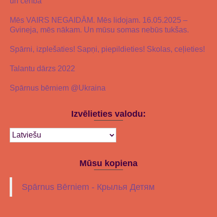
un cerībā
Mēs VAIRS NEGAIDĀM. Mēs lidojam. 16.05.2025 –
Gvineja, mēs nākam. Un mūsu somas nebūs tukšas.
Spārni, izplešaties! Sapņi, piepildieties! Skolas, ceļieties!
Talantu dārzs 2022
Spārnus bērniem @Ukraina
Izvēlieties valodu:
Mūsu kopiena
Spārnus Bērniem - Крылья Детям