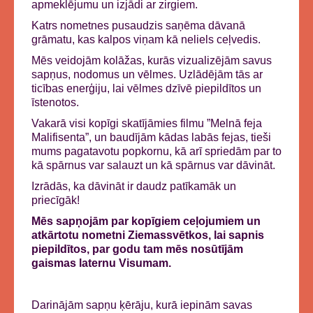
apmeklējumu un izjādi ar zirgiem.
Katrs nometnes pusaudzis saņēma dāvanā
grāmatu, kas kalpos viņam kā neliels ceļvedis.
Mēs veidojām kolāžas, kurās vizualizējām savus
sapņus, nodomus un vēlmes. Uzlādējām tās ar
ticības enerģiju, lai vēlmes dzīvē piepildītos un
īstenotos.
Vakarā visi kopīgi skatījāmies filmu ”Melnā feja
Malifisenta”, un baudījām kādas labās fejas, tieši
mums pagatavotu popkornu, kā arī spriedām par to
kā spārnus var salauzt un kā spārnus var dāvināt.
Izrādās, ka dāvināt ir daudz patīkamāk un
priecīgāk!
Mēs sapņojām par kopīgiem ceļojumiem un
atkārtotu nometni Ziemassvētkos, lai sapnis
piepildītos, par godu tam mēs nosūtījām
gaismas laternu Visumam.
Darinājām sapņu ķērāju, kurā iepinām savas