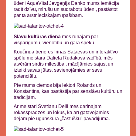
ūdeni AquaVita! Jevgeņijs Danko mums iemācīja
radīt dzīvu, mirušu un sudrabotu ūdeni, pastāstot
par tā ārstnieciskajām īpašībām.
Slāvu kultūras dienā
mēs runājām par
vispārīgumu, vienotību un gara spēku.
Koučinga treneres Irinas Sataevas un interaktīvo
spēļu meistara Daliela Rudakova vadībā, mēs
atvērām sirdis mīlestībai, mācījāmies sajust un
izteikt savas jūtas, savienojāmies ar savu
potenciālu.
Pie mums ciemos bija lektori Rolands un
Konstantīns, kas pastāstīja par senslāvu kultūru un
tradīcijām.
Ar meistari Svetlanu Delli mēs darinājām
rokassprādzes un lokus, kā arī gatavojāmies
dejām pie ugunskura „častušku” pavadījumā.