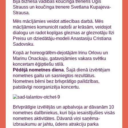
bija biznesa vadības koučinga treneris Uģis
Strauss un koučinga trenere Svetlana Kupajeva-
Strausa.
Mēs mācījāmies veidot attiecības darbā. Mēs
mācījāmies komunicēt radoši ar krāsām, veidojot
dialogu un radot kopīgas gleznas ar gleznotāju Ilzi
Preisu un dziedātāju-modeli Anastasiju Cristiana
Sadovsku.
Kopā ar horeogrāfēm-dejotājām Irinu Orlovu un
Marinu Onackaju, gatavojāmies vakara svētku
koncertam ēģiptiešu stilā.
Pēdējā nometnes diena
. Šajā dienā izvērtējam
nometnes gaitu un sasniegtos rezultātus.
Nometnes bērni bez brīvprātīgo palīdzības,
patstāvīgi noorganizēja koncertu.
Brīvprātīgie izvēlējās un apbalvoja ar dāvanām 10
nometnes dalībniekus, kuri bija iesaistījušies visās
nometnes aktivitātes. Dāvanā viņi saņēma-
izbraukumu ar jahtu, ūdens atrakciju parka