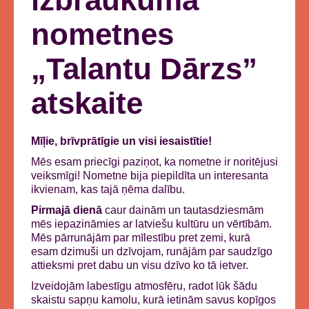
nometnes
„Talantu Dārzs”
atskaite
Mīļie, brīvprātīgie un visi iesaistītie!
Mēs esam priecīgi paziņot, ka nometne ir noritējusi
veiksmīgi! Nometne bija piepildīta un interesanta
ikvienam, kas tajā ņēma dalību.
Pirmajā dienā
caur dainām un tautasdziesmām
mēs iepazināmies ar latviešu kultūru un vērtībām.
Mēs pārrunājām par mīlestību pret zemi, kurā
esam dzimuši un dzīvojam, runājām par saudzīgo
attieksmi pret dabu un visu dzīvo ko tā ietver.
Izveidojām labestīgu atmosfēru, radot lūk šādu
skaistu sapņu kamolu, kurā ietinām savus kopīgos