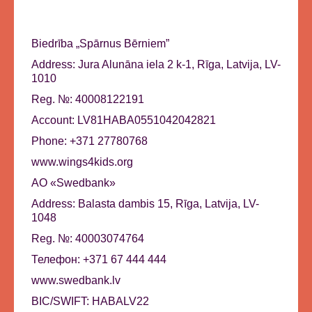
Biedrība „Spārnus Bērniem”
Address: Jura Alunāna iela 2 k-1, Rīga, Latvija, LV-
1010
Reg. №: 40008122191
Account: LV81HABA0551042042821
Phone: +371 27780768
www.wings4kids.org
AO «Swedbank»
Address: Balasta dambis 15, Rīga, Latvija, LV-
1048
Reg. №: 40003074764
Телефон: +371 67 444 444
www.swedbank.lv
BIC/SWIFT: HABALV22