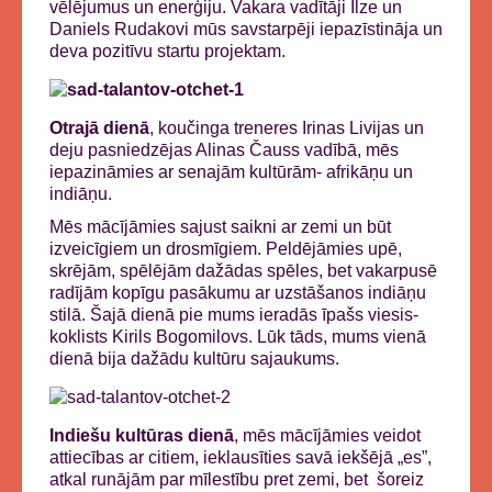
vēlējumus un enerģiju. Vakara vadītāji Ilze un
Daniels Rudakovi mūs savstarpēji iepazīstināja un
deva pozitīvu startu projektam.
Otrajā dienā
, koučinga treneres Irinas Livijas un
deju pasniedzējas Alinas Čauss vadībā, mēs
iepazināmies ar senajām kultūrām- afrikāņu un
indiāņu.
Mēs mācījāmies sajust saikni ar zemi un būt
izveicīgiem un drosmīgiem. Peldējāmies upē,
skrējām, spēlējām dažādas spēles, bet vakarpusē
radījām kopīgu pasākumu ar uzstāšanos indiāņu
stilā. Šajā dienā pie mums ieradās īpašs viesis-
koklists Kirils Bogomilovs. Lūk tāds, mums vienā
dienā bija dažādu kultūru sajaukums.
Indiešu kultūras dienā
, mēs mācījāmies veidot
attiecības ar citiem, ieklausīties savā iekšējā „es”,
atkal runājām par mīlestību pret zemi, bet šoreiz