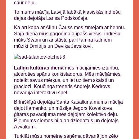
caur deju.
To mums mācīja Latvijā labākā klasiskās indiešu
dejas dejotāja Larisa Podskočaja.
Kā arī kopā ar Alinu Čauss mēs zīmējām ar hennu.
Šajā dienā mūs pagodināja īpašs viesis- indiešu
mūks Svami un ar stāstu par Pamira kalniem
mūziķi Dmitrijs un Devika Jevsikovi.
Latīņu kultūras dienā
mēs mācījāmies izturību,
atceroties spāņu konkistadorus. Mēs mācījāmies
noteikt savus mērķus, un iet uz tiem skaisti un
graciozi. Koučinga treneris Andrejs Kedrovs
novadīja interaktīvu spēli.
Brīnišķīgā dejotāja Santa Kasatkina mums mācīja
dejot flamenko, un mūziķa Jegors Kovaikova
ģitāras pavadījumā mēs dejojām kolektīvo deju.
Pie mums ciemos bija arī dziedātājs un dejotājs
Avvakum.
Turklāt mūsu nometne saņēma dāvanā jonizēto