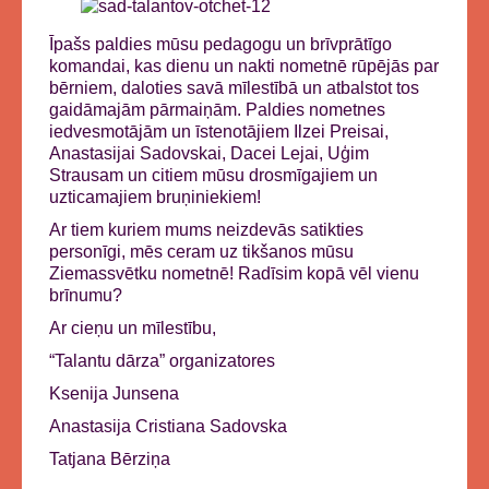
Īpašs paldies mūsu pedagogu un brīvprātīgo
komandai, kas dienu un nakti nometnē rūpējās par
bērniem, daloties savā mīlestībā un atbalstot tos
gaidāmajām pārmaiņām. Paldies nometnes
iedvesmotājām un īstenotājiem Ilzei Preisai,
Anastasijai Sadovskai, Dacei Lejai, Uģim
Strausam un citiem mūsu drosmīgajiem un
uzticamajiem bruņiniekiem!
Ar tiem kuriem mums neizdevās satikties
personīgi, mēs ceram uz tikšanos mūsu
Ziemassvētku nometnē! Radīsim kopā vēl vienu
brīnumu?
Ar cieņu un mīlestību,
“Talantu dārza” organizatores
Ksenija Junsena
Anastasija Cristiana Sadovska
Tatjana Bērziņa