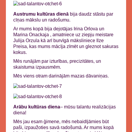
Austrumu kultūras dienā
bija daudz stāstu par
cīņas mākslu un radošumu.
Ar mums kopā bija dejotājas Irina Orlova un
Marina Onackaja , amatniece uz ziepju meistare
Julija Orzula kā arī burvīgā māksliniece Ilze
Preisa, kas mums mācīja zīmēt un gleznot sakuras
kokus.
Mēs runājām par izturības, precizitātes, un
skaistuma izpausmēm.
Mēs viens otram darinājām mazas dāvaniņas.
Arābu kultūras diena
– mūsu talantu realizācijas
diena!
Mēs jau esam ģimene, mēs nebaidījāmies būt
paši, izpaužoties savā radošumā. Ar mums kopā