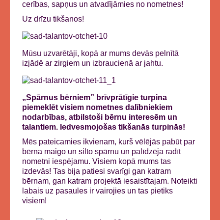
cerības, sapņus un atvadījāmies no nometnes!
Uz drīzu tikšanos!
Mūsu uzvarētāji, kopā ar mums devās pelnītā
izjādē ar zirgiem un izbraucienā ar jahtu.
„Spārnus bērniem” brīvprātīgie turpina
piemeklēt visiem nometnes dalībniekiem
nodarbības, atbilstoši bērnu interesēm un
talantiem. Iedvesmojošas tikšanās turpinās!
Mēs pateicamies ikvienam, kurš vēlējās pabūt par
bērna maigo un silto spārnu un palīdzēja radīt
nometni iespējamu. Visiem kopā mums tas
izdevās! Tas bija patiesi svarīgi gan katram
bērnam, gan katram projektā iesaistītajam. Noteikti
labais uz pasaules ir vairojies un tas pietiks
visiem!