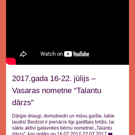
2017.gada 16-22. jūlijs –
Vasaras nometne “Talantu
dārzs”
Dārgie draugi, domubiedri un mūsu gaišie, labie
ļaudis! Beidzot ir pienācis ilgi gaidītais brīdis, lai
sāktu aktīvi gatavoties bērnu nometnei „Talantu
dārzs”, kas notiks no 16.07.2017-22.07.2017.❤️