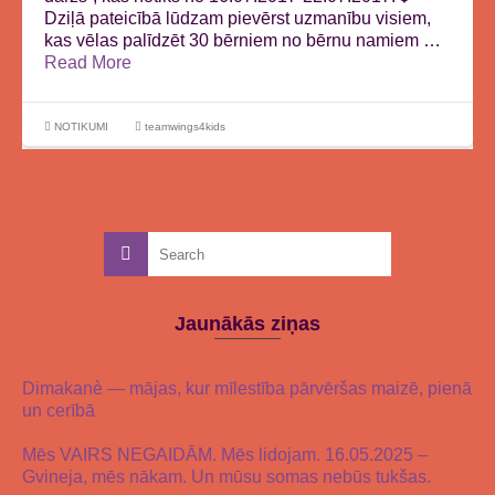
Dziļā pateicībā lūdzam pievērst uzmanību visiem,
kas vēlas palīdzēt 30 bērniem no bērnu namiem …
Read More
NOTIKUMI
teamwings4kids
Jaunākās ziņas
Dimakanè — mājas, kur mīlestība pārvēršas maizē, pienā
un cerībā
Mēs VAIRS NEGAIDĀM. Mēs lidojam. 16.05.2025 –
Gvineja, mēs nākam. Un mūsu somas nebūs tukšas.