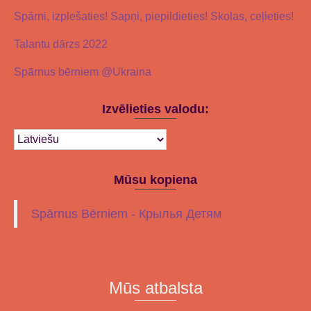
Spārni, izplešaties! Sapņi, piepildieties! Skolas, ceļieties!
Talantu dārzs 2022
Spārnus bērniem @Ukraina
Izvēlieties valodu:
Mūsu kopiena
Spārnus Bērniem - Крылья Детям
Mūs atbalsta