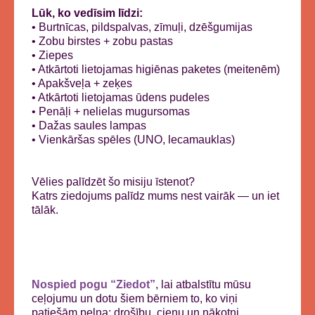
Lūk, ko vedīsim līdzi:
• Burtnīcas, pildspalvas, zīmuļi, dzēšgumijas
• Zobu birstes + zobu pastas
• Ziepes
• Atkārtoti lietojamas higiēnas paketes (meitenēm)
• Apakšveļa + zeķes
• Atkārtoti lietojamas ūdens pudeles
• Penāļi + nelielas mugursomas
• Dažas saules lampas
• Vienkāršas spēles (UNO, lecamauklas)
Vēlies palīdzēt šo misiju īstenot?
Katrs ziedojums palīdz mums nest vairāk — un iet
tālāk.
Nospied pogu “Ziedot”
, lai atbalstītu mūsu
ceļojumu un dotu šiem bērniem to, ko viņi
patiešām pelna: drošību, cieņu un nākotni.