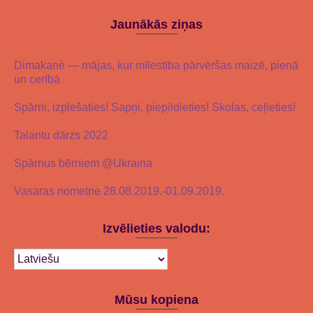
Jaunākās ziņas
Dimakanè — mājas, kur mīlestība pārvēršas maizē, pienā
un cerībā
Spārni, izplešaties! Sapņi, piepildieties! Skolas, ceļieties!
Talantu dārzs 2022
Spārnus bērniem @Ukraina
Vasaras nometne 28.08.2019.-01.09.2019.
Izvēlieties valodu:
Mūsu kopiena