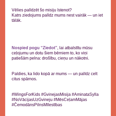
Vēlies palīdzēt šo misiju īstenot?
Katrs ziedojums palīdz mums nest vairāk — un iet
tālāk.
Nospied pogu “Ziedot”
, lai atbalstītu mūsu
ceļojumu un dotu šiem bērniem to, ko viņi
patiešām pelna: drošību, cieņu un nākotni.
Paldies, ka lido kopā ar mums — un palīdz celt
citus spārnos.
#WingsForKids #GvinejasMisija #AminataSylla
#NoVācijasUzGvineju #MēsCeļamMājas
#ČemodānsPilnsMīlestības