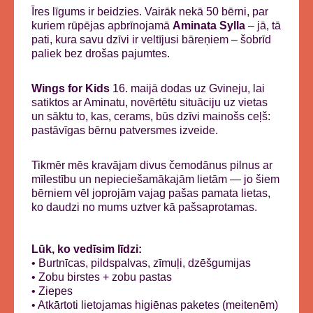
Īres līgums ir beidzies. Vairāk nekā 50 bērni, par
kuriem rūpējas apbrīnojamā
Aminata Sylla
– jā, tā
pati, kura savu dzīvi ir veltījusi bāreņiem – šobrīd
paliek bez drošas pajumtes.
Wings for Kids
16. maijā dodas uz Gvineju, lai
satiktos ar Aminatu, novērtētu situāciju uz vietas
un sāktu to, kas, cerams, būs dzīvi mainošs ceļš:
pastāvīgas bērnu patversmes izveide.
Tikmēr mēs kravājam divus čemodānus pilnus ar
mīlestību un nepieciešamākajām lietām — jo šiem
bērniem vēl joprojām vajag pašas pamata lietas,
ko daudzi no mums uztver kā pašsaprotamas.
Lūk, ko vedīsim līdzi:
• Burtnīcas, pildspalvas, zīmuļi, dzēšgumijas
• Zobu birstes + zobu pastas
• Ziepes
• Atkārtoti lietojamas higiēnas paketes (meitenēm)