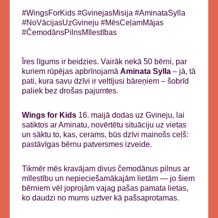
#WingsForKids #GvinejasMisija #AminataSylla
#NoVācijasUzGvineju #MēsCeļamMājas
#ČemodānsPilnsMīlestības
Īres līgums ir beidzies. Vairāk nekā 50 bērni, par
kuriem rūpējas apbrīnojamā
Aminata Sylla
– jā, tā
pati, kura savu dzīvi ir veltījusi bāreņiem – šobrīd
paliek bez drošas pajumtes.
Wings for Kids
16. maijā dodas uz Gvineju, lai
satiktos ar Aminatu, novērtētu situāciju uz vietas
un sāktu to, kas, cerams, būs dzīvi mainošs ceļš:
pastāvīgas bērnu patversmes izveide.
Tikmēr mēs kravājam divus čemodānus pilnus ar
mīlestību un nepieciešamākajām lietām — jo šiem
bērniem vēl joprojām vajag pašas pamata lietas,
ko daudzi no mums uztver kā pašsaprotamas.