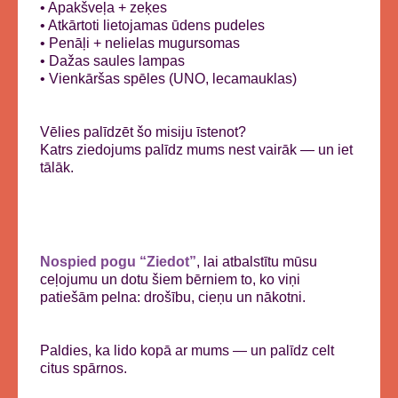
• Apakšveļa + zeķes
• Atkārtoti lietojamas ūdens pudeles
• Penāļi + nelielas mugursomas
• Dažas saules lampas
• Vienkāršas spēles (UNO, lecamauklas)
Vēlies palīdzēt šo misiju īstenot?
Katrs ziedojums palīdz mums nest vairāk — un iet
tālāk.
Nospied pogu “Ziedot”
, lai atbalstītu mūsu
ceļojumu un dotu šiem bērniem to, ko viņi
patiešām pelna: drošību, cieņu un nākotni.
Paldies, ka lido kopā ar mums — un palīdz celt
citus spārnos.