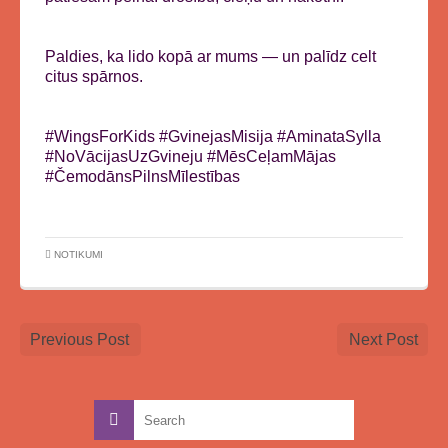
Paldies, ka lido kopā ar mums — un palīdz celt
citus spārnos.
#WingsForKids #GvinejasMisija #AminataSylla
#NoVācijasUzGvineju #MēsCeļamMājas
#ČemodānsPilnsMīlestības
NOTIKUMI
Previous Post
Next Post