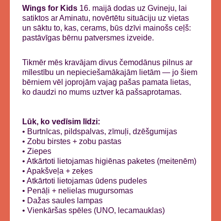
Wings for Kids
16. maijā dodas uz Gvineju, lai
satiktos ar Aminatu, novērtētu situāciju uz vietas
un sāktu to, kas, cerams, būs dzīvi mainošs ceļš:
pastāvīgas bērnu patversmes izveide.
Tikmēr mēs kravājam divus čemodānus pilnus ar
mīlestību un nepieciešamākajām lietām — jo šiem
bērniem vēl joprojām vajag pašas pamata lietas,
ko daudzi no mums uztver kā pašsaprotamas.
Lūk, ko vedīsim līdzi:
• Burtnīcas, pildspalvas, zīmuļi, dzēšgumijas
• Zobu birstes + zobu pastas
• Ziepes
• Atkārtoti lietojamas higiēnas paketes (meitenēm)
• Apakšveļa + zeķes
• Atkārtoti lietojamas ūdens pudeles
• Penāļi + nelielas mugursomas
• Dažas saules lampas
• Vienkāršas spēles (UNO, lecamauklas)