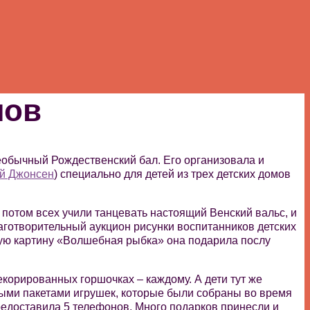
мов
необычный
Рождественский бал. Его организовала и
й Джонсен
) специально для детей из трех детских домов
 потом всех учили танцевать настоящий Венский вальс, и
аготворительный аукцион рисунки воспитанников детских
ую картину «Волшебная рыбка» она подарила послу
екорированных горшочках – каждому. А дети тут же
ыми пакетами игрушек, которые были собраны во время
едоставила 5 телефонов. Много подарков принесли и