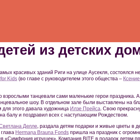
детей из детских до
 самых красивых зданий Риги на улице Аусекля, состоялся 
or Kids
(во главе с руководителем этого общества –
Ксение
со взрослыми танцевали сами маленькие герои праздника. А
анцевальное шоу. В отдельном зале были выставлены на бл
м для этого давала художница
Илзе Прейса
. Свою прекрасн
 на балу и поздравил всех с наступающим Рождеством.
Светлана Делле
, раздала детям подарки и живые цветы в д
, глава
Hermaņa Brauna Fonds
пришла на праздник с огромн
я «Симфония игрушек». Компания BITE в подарок детям пр