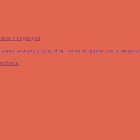
локом и надеждой
нея, мы уже в пути. И мы точно не летим с пустыми рука
ройтесь!