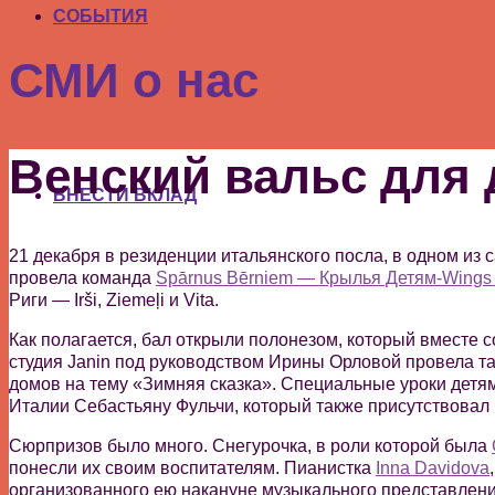
СОБЫТИЯ
СМИ о нас
Венский вальс для 
ВНЕСТИ ВКЛАД
21 декабря в резиденции итальянского посла, в одном из
провела команда
Spārnus Bērniem — Крылья Детям-Wings f
Риги — Irši, Ziemeļi и Vita.
Как полагается, бал открыли полонезом, который вместе 
студия Janin под руководством Ирины Орловой провела т
домов на тему «Зимняя сказка». Специальные уроки детя
Италии Себастьяну Фульчи, который также присутствовал
Сюрпризов было много. Снегурочка, в роли которой была
понесли их своим воспитателям. Пианистка
Inna Davidova
организованного ею накануне музыкального представлени