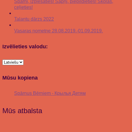
Spārni, izplešaties! Sapņi, piepildieties! Skolas,
ceļieties!
Talantu dārzs 2022
Vasaras nometne 28.08.2019.-01.09.2019.
Izvēlieties valodu:
Mūsu kopiena
Spārnus Bērniem - Крылья Детям
Mūs atbalsta