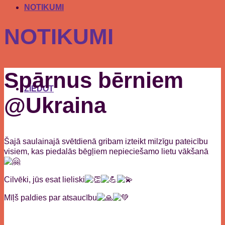
NOTIKUMI
NOTIKUMI
Spārnus bērniem
ZIEDOT
@Ukraina
Šajā saulainajā svētdienā gribam izteikt milzīgu pateicību
visiem, kas piedalās bēgļiem nepieciešamo lietu vākšanā
Cilvēki, jūs esat lieliski
Mīļš paldies par atsaucību