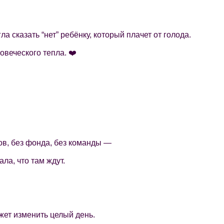
 сказать “нет” ребёнку, который плачет от голода.
овеческого тепла. ❤️
тов, без фонда, без команды —
ала, что там ждут.
жет изменить целый день.