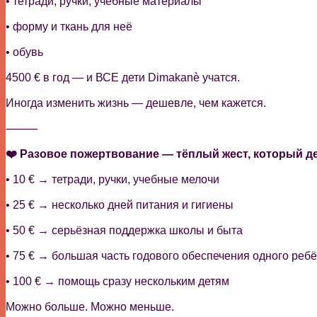
• тетради, ручки, учебные материалы
• форму и ткань для неё
• обувь
4500 € в год — и ВСЕ дети Dimakanè учатся.
Иногда изменить жизнь — дешевле, чем кажется.
⸻
❤️ Разовое пожертвование — тёплый жест, который д
• 10 € → тетради, ручки, учебные мелочи
• 25 € → несколько дней питания и гигиены
• 50 € → серьёзная поддержка школы и быта
• 75 € → большая часть годового обеспечения одного реб
• 100 € → помощь сразу нескольким детям
Можно больше. Можно меньше.