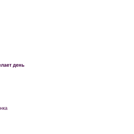
елает день
ёнка