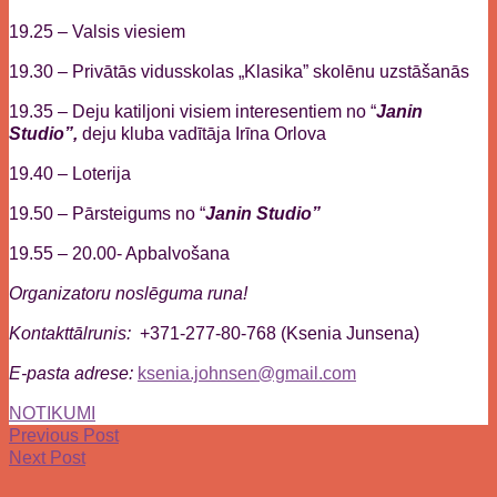
19.25 – Valsis viesiem
19.30 – Privātās vidusskolas „Klasika” skolēnu uzstāšanās
19.35 – Deju katiljoni visiem interesentiem no “
Janin
Studio”,
deju kluba vadītāja Irīna Orlova
19.40 – Loterija
19.50 – Pārsteigums no “
Janin Studio”
19.55 – 20.00- Apbalvošana
Organizatoru noslēguma runa!
Kontakttālrunis:
+371-277-80-768 (Ksenia Junsena)
E-pasta adrese:
ksenia.johnsen@gmail.com
NOTIKUMI
Previous Post
Next Post