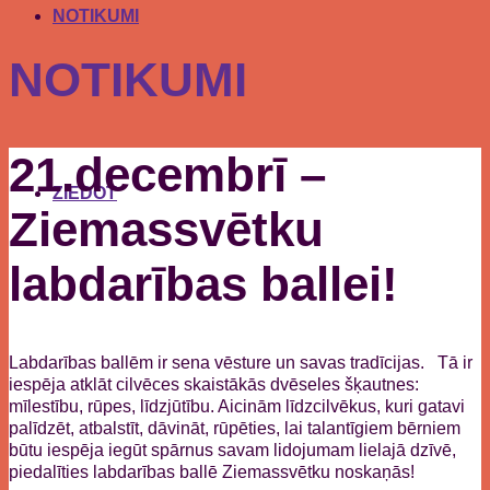
NOTIKUMI
NOTIKUMI
21.decembrī –
ZIEDOT
Ziemassvētku
labdarības ballei!
Labdarības ballēm ir sena vēsture un savas tradīcijas.
Tā ir
iespēja atklāt cilvēces skaistākās dvēseles šķautnes:
mīlestību, rūpes, līdzjūtību. Aicinām līdzcilvēkus, kuri gatavi
palīdzēt, atbalstīt, dāvināt, rūpēties, lai talantīgiem bērniem
būtu iespēja iegūt spārnus savam lidojumam lielajā dzīvē,
piedalīties labdarības ballē Ziemassvētku noskaņās!