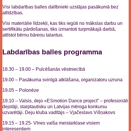
Visi labdarības balles dalībnieki uzstājas pasākumā bez
atlīdzības.
Visi materiālie līdzekļi, kas tiks iegūti no mākslas darbu un
sertifikātu pārdošanas, tiks izmantoti turpmākajā darbā,
attīstot bērnu bāreņu talantus.
Labdarības balles programma
18.30 – 19.00 – Pulcēšanās vēstniecībā
19.00 – Pasākuma svinīgā atklāšana, organizatoru uzruna
19.05 – Polonēze
19.10 – Valsis, dejo «ESmotion Dance project” – profesionāli
dejotāji, starptautisku un Latvijas mēroga konkursu
uzvarētāji. Deju kluba vadītājs – Vjačeslavs Višņakovs
19.15 – 19.25- Vīnes valša meistarklase visiem
interesentiem