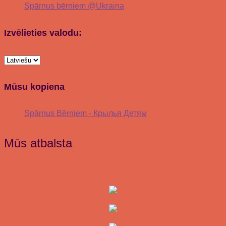
Spārnus bērniem @Ukraina
Izvēlieties valodu:
Mūsu kopiena
Spārnus Bērniem - Крылья Детям
Mūs atbalsta