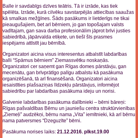
Balle ir savdabīgs dzīves teātris. Tā ir izrāde, kas tiek
spēlēta. Izrāde, kurā cilvēku savstarpējās attiecības saaužas
kā smalkas mežģīnes. Šāds pasākums ir lietderīgs ne tikai
pieaugušajiem, bet arī bērniem, jo gan topošajam valsts
vadītajam, gan sava darba profesionālim jāprot brīvi justies
sabiedrībā, jāpārvalda etiķete, un tiešī šīs prasmes
iespējams attīstīt jau bērnībā.
Organizatori aicina visus interesentus atbalstīt labdarības
balli “Spārnus bērniem” Ziemassvētku noskaņās.
Organizatori cer saņemt gan Rīgas domes pārstāvju, gan
mecenātu, gan brīvprātīgo palīgu atbalstu kā pasākuma
organizēšanā, tā arī finansēšanā. Organizatori aicina
iesaistīties plašsaziņas līdzekļu pārstāvjus, informējot
sabiedrību par labdarības pasākuma ideju un norisi.
Galvenie labdarības pasākuma dalībnieki – bērni bāreņi:
Rīgas pašvaldības Bērnu un jauniešu centra struktūrvienības
„Ziemeļi” audzēkņi, bērnu nama „Vita” iemītnieki, kā arī bērnu
nama patversmes “Dzeguzīte” bērni.
Pasākuma norises laiks:
21.12.2016. plkst.19.00