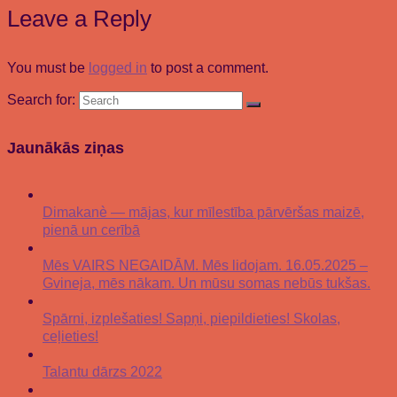
Leave a Reply
You must be
logged in
to post a comment.
Search for:
Jaunākās ziņas
Dimakanè — mājas, kur mīlestība pārvēršas maizē,
pienā un cerībā
Mēs VAIRS NEGAIDĀM. Mēs lidojam. 16.05.2025 –
Gvineja, mēs nākam. Un mūsu somas nebūs tukšas.
Spārni, izplešaties! Sapņi, piepildieties! Skolas,
ceļieties!
Talantu dārzs 2022