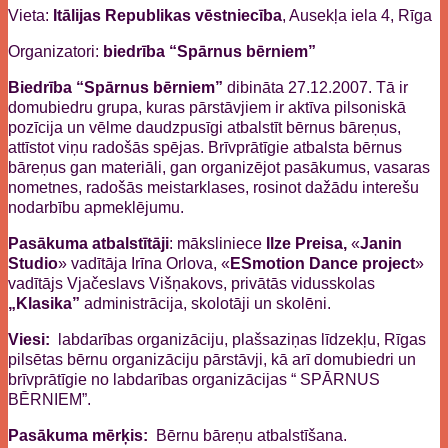
Vieta:
Itālijas Republikas vēstniecība
, Ausekļa iela 4, Rīga
Organizatori:
biedrība “Spārnus bērniem”
Biedrība “Spārnus bērniem”
dibināta 27.12.2007. Tā ir
domubiedru grupa, kuras pārstāvjiem ir aktīva pilsoniskā
pozīcija un vēlme daudzpusīgi atbalstīt bērnus bāreņus,
attīstot viņu radošās spējas. Brīvprātīgie atbalsta bērnus
bāreņus gan materiāli, gan organizējot pasākumus, vasaras
nometnes, radošās meistarklases, rosinot dažādu interešu
nodarbību apmeklējumu.
Pasākuma atbalstītāji
: māksliniece
Ilze Preisa,
«
Janin
Studio
» vadītāja Irīna Orlova, «
ESmotion Dance project
»
vadītājs Vjačeslavs Višņakovs, privātās vidusskolas
„Klasika”
administrācija, skolotāji un skolēni.
Viesi:
labdarības organizāciju, plašsaziņas līdzekļu, Rīgas
pilsētas bērnu organizāciju pārstāvji, kā arī domubiedri un
brīvprātīgie no labdarības organizācijas “ SPĀRNUS
BĒRNIEM”.
Pasākuma mērķis:
Bērnu bāreņu atbalstīšana.