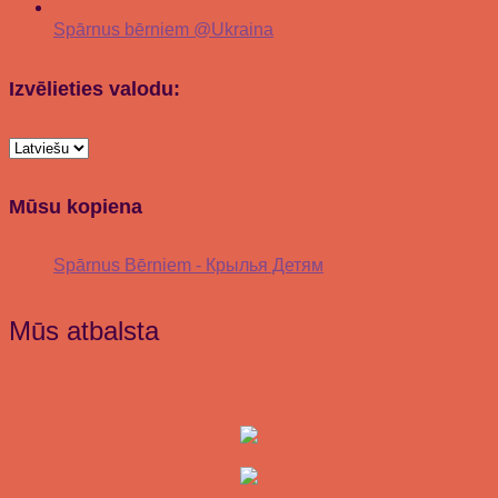
Spārnus bērniem @Ukraina
Izvēlieties valodu:
Mūsu kopiena
Spārnus Bērniem - Крылья Детям
Mūs atbalsta