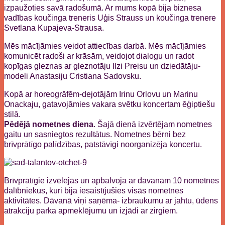
izpaužoties savā radošumā. Ar mums kopā bija biznesa
vadības koučinga treneris Uģis Strauss un koučinga trenere
Svetlana Kupajeva-Strausa.
Mēs mācījāmies veidot attiecības darbā. Mēs mācījāmies
komunicēt radoši ar krāsām, veidojot dialogu un radot
kopīgas gleznas ar gleznotāju Ilzi Preisu un dziedātāju-
modeli Anastasiju Cristiana Sadovsku.
Kopā ar horeogrāfēm-dejotājām Irinu Orlovu un Marinu
Onackaju, gatavojāmies vakara svētku koncertam ēģiptiešu
stilā.
Pēdējā nometnes diena
. Šajā dienā izvērtējam nometnes
gaitu un sasniegtos rezultātus. Nometnes bērni bez
brīvprātīgo palīdzības, patstāvīgi noorganizēja koncertu.
Brīvprātīgie izvēlējās un apbalvoja ar dāvanām 10 nometnes
dalībniekus, kuri bija iesaistījušies visās nometnes
aktivitātes. Dāvanā viņi saņēma- izbraukumu ar jahtu, ūdens
atrakciju parka apmeklējumu un izjādi ar zirgiem.