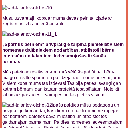
Mūsu uzvarētāji, kopā ar mums devās pelnītā izjādē ar
zirgiem un izbraucienā ar jahtu.
„Spārnus bērniem” brīvprātīgie turpina piemeklēt visiem
nometnes dalībniekiem nodarbības, atbilstoši bērnu
interesēm un talantiem. Iedvesmojošas tikšanās
turpinās!
Mēs pateicamies ikvienam, kurš vēlējās pabūt par bērna
maigo un silto spārnu un palīdzēja radīt nometni iespējamu.
Visiem kopā mums tas izdevās! Tas bija patiesi svarīgi gan
katram bērnam, gan katram projektā iesaistītajam. Noteikti
labais uz pasaules ir vairojies un tas pietiks visiem!
Īpašs paldies mūsu pedagogu un
brīvprātīgo komandai, kas dienu un nakti nometnē rūpējās
par bērniem, daloties savā mīlestībā un atbalstot tos
gaidāmajām pārmaiņām. Paldies nometnes iedvesmotājām
un īstenotājiem Ilzei Preisai, Anastasijai Sadovskai, Dacei