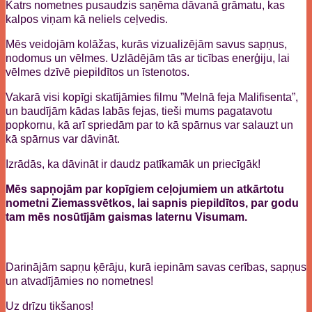
Katrs nometnes pusaudzis saņēma dāvanā grāmatu, kas
kalpos viņam kā neliels ceļvedis.
Mēs veidojām kolāžas, kurās vizualizējām savus sapņus,
nodomus un vēlmes. Uzlādējām tās ar ticības enerģiju, lai
vēlmes dzīvē piepildītos un īstenotos.
Vakarā visi kopīgi skatījāmies filmu ”Melnā feja Malifisenta”,
un baudījām kādas labās fejas, tieši mums pagatavotu
popkornu, kā arī spriedām par to kā spārnus var salauzt un
kā spārnus var dāvināt.
Izrādās, ka dāvināt ir daudz patīkamāk un priecīgāk!
Mēs sapņojām par kopīgiem ceļojumiem un atkārtotu
nometni Ziemassvētkos, lai sapnis piepildītos, par godu
tam mēs nosūtījām gaismas laternu Visumam.
Darinājām sapņu ķērāju, kurā iepinām savas cerības, sapņus
un atvadījāmies no nometnes!
Uz drīzu tikšanos!