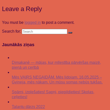
Leave a Reply
You must be
logged in
to post a comment.
Search for:
Jaunākās ziņas
Dimakanè — mājas, kur mīlestība pārvēršas maizē,
pienā un cerībā
Mēs VAIRS NEGAIDĀM. Mēs lidojam. 16.05.2025 –
Gvineja, mēs nākam. Un mūsu somas nebūs tukšas.
Spārni, izplešaties! Sapņi, piepildieties! Skolas,
ceļieties!
Talantu dārzs 2022