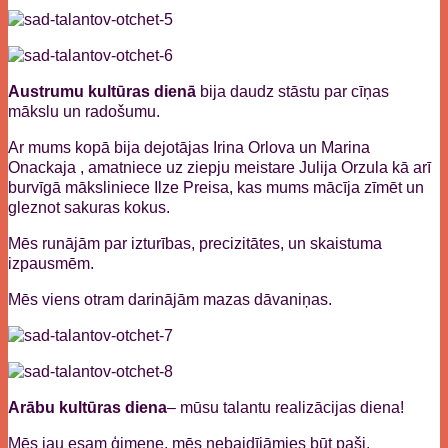
Austrumu kultūras dienā
bija daudz stāstu par cīņas
mākslu un radošumu.
Ar mums kopā bija dejotājas Irina Orlova un Marina
Onackaja , amatniece uz ziepju meistare Julija Orzula kā arī
burvīgā māksliniece Ilze Preisa, kas mums mācīja zīmēt un
gleznot sakuras kokus.
Mēs runājām par izturības, precizitātes, un skaistuma
izpausmēm.
Mēs viens otram darinājām mazas dāvaniņas.
Arābu kultūras diena
– mūsu talantu realizācijas diena!
Mēs jau esam ģimene, mēs nebaidījāmies būt paši,