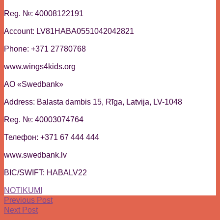
Reg. №: 40008122191
Account: LV81HABA0551042042821
Phone: +371 27780768
www.wings4kids.org
AO «Swedbank»
Address: Balasta dambis 15, Rīga, Latvija, LV-1048
Reg. №: 40003074764
Телефон: +371 67 444 444
www.swedbank.lv
BIC/SWIFT: HABALV22
NOTIKUMI
Previous Post
Next Post