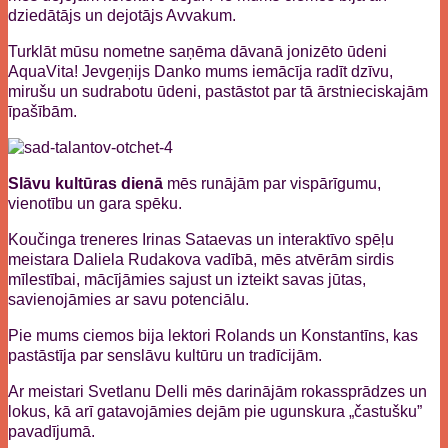
dziedātājs un dejotājs Avvakum.
Turklāt mūsu nometne saņēma dāvanā jonizēto ūdeni
AquaVita! Jevgeņijs Danko mums iemācīja radīt dzīvu,
mirušu un sudrabotu ūdeni, pastāstot par tā ārstnieciskajām
īpašībām.
Slāvu kultūras dienā
mēs runājām par vispārīgumu,
vienotību un gara spēku.
Koučinga treneres Irinas Sataevas un interaktīvo spēļu
meistara Daliela Rudakova vadībā, mēs atvērām sirdis
mīlestībai, mācījāmies sajust un izteikt savas jūtas,
savienojāmies ar savu potenciālu.
Pie mums ciemos bija lektori Rolands un Konstantīns, kas
pastāstīja par senslāvu kultūru un tradīcijām.
Ar meistari Svetlanu Delli mēs darinājām rokassprādzes un
lokus, kā arī gatavojāmies dejām pie ugunskura „častušku”
pavadījumā.