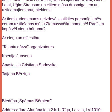
Lejai, Uģim Strausam un citiem mūsu drosmīgajiem un
uzticamajiem bruņiniekiem!
Ar tiem kuriem mums neizdevās satikties personīgi, mēs
ceram uz tikšanos mūsu Ziemassvētku nometnē! Radīsim
kopā vēl vienu brīnumu?
Ar cieņu un mīlestību,
“Talantu dārza” organizatores
Ksenija Junsena
Anastasija Cristiana Sadovska
Tatjana Bērziņa
Biedrība „Spārnus Bērniem”
Address: Jura Alunāna iela 2 k-1, Rīga, Latvija, LV-1010