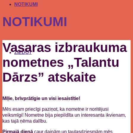
NOTIKUMI
NOTIKUMI
Vasaras izbraukuma
ZIEDOT
nometnes „Talantu
Dārzs” atskaite
Mīļie, brīvprātīgie un visi iesaistītie!
Mēs esam priecīgi paziņot, ka nometne ir noritējusi
veiksmīgi! Nometne bija piepildīta un interesanta ikvienam,
kas tajā ņēma dalību.
Pirmajā dienā
caur dainām un tautasdziesmām mēs