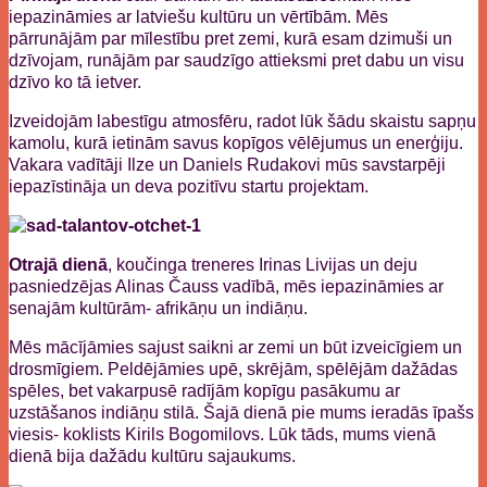
iepazināmies ar latviešu kultūru un vērtībām. Mēs
pārrunājām par mīlestību pret zemi, kurā esam dzimuši un
dzīvojam, runājām par saudzīgo attieksmi pret dabu un visu
dzīvo ko tā ietver.
Izveidojām labestīgu atmosfēru, radot lūk šādu skaistu sapņu
kamolu, kurā ietinām savus kopīgos vēlējumus un enerģiju.
Vakara vadītāji Ilze un Daniels Rudakovi mūs savstarpēji
iepazīstināja un deva pozitīvu startu projektam.
Otrajā dienā
, koučinga treneres Irinas Livijas un deju
pasniedzējas Alinas Čauss vadībā, mēs iepazināmies ar
senajām kultūrām- afrikāņu un indiāņu.
Mēs mācījāmies sajust saikni ar zemi un būt izveicīgiem un
drosmīgiem. Peldējāmies upē, skrējām, spēlējām dažādas
spēles, bet vakarpusē radījām kopīgu pasākumu ar
uzstāšanos indiāņu stilā. Šajā dienā pie mums ieradās īpašs
viesis- koklists Kirils Bogomilovs. Lūk tāds, mums vienā
dienā bija dažādu kultūru sajaukums.