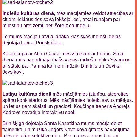
Indiešu kultūras dienā
, mēs mācījāmies veidot attiecības ar
citiem, ieklausīties savā iekšējā „es”, atkal runājām par
mīlestību pret zemi, bet šoreiz caur deju.
To mums mācīja Latvijā labākā klasiskās indiešu dejas
dejotāja Larisa Podskočaja.
Kā arī kopā ar Alinu Čauss mēs zīmējām ar hennu. Šajā
dienā mūs pagodināja īpašs viesis- indiešu mūks Svami un
ar stāstu par Pamira kalniem mūziķi Dmitrijs un Devika
Jevsikovi.
Latīņu kultūras dienā
mēs mācījāmies izturību, atceroties
spāņu konkistadorus. Mēs mācījāmies noteikt savus mērķus,
un iet uz tiem skaisti un graciozi. Koučinga treneris Andrejs
Kedrovs novadīja interaktīvu spēli.
Brīnišķīgā dejotāja Santa Kasatkina mums mācīja dejot
flamenko, un mūziķa Jegors Kovaikova ģitāras pavadījumā
mēs dejojām kolektīvo deju. Pie mums ciemos bija arī